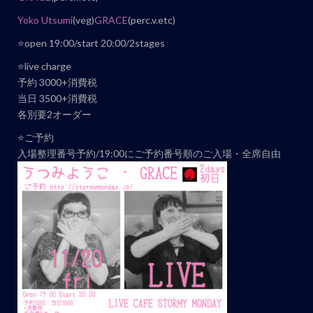
ト
Yoko Utsumi
(veg)
GRACE
(perc.v.etc)
ナ
⭐️open 19:00/start 20:00/2stages
ビ
⭐️live charge
ゲ
予約 3000+消費税
ー
当日 3500+消費税
シ
各別要2オーダー
ョ
⭐️ご予約
ン
入場整理番号予約/19:00にご予約番号順のご入場・全席自由