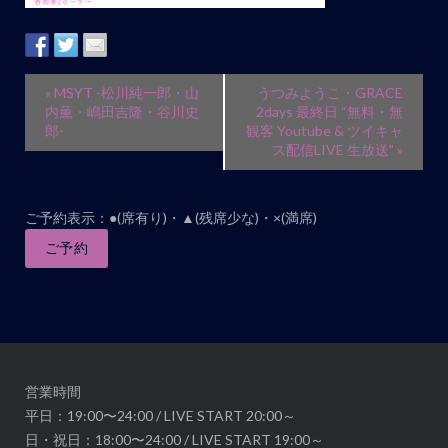
イ
«
MSYT -松川純一郎・山
うつみようこ・GRACE
ベ
内薫・嶋田吉隆・谷川史
2days 最終日 “無料・無
郎-
観客 Youtube & ツイキャ
ン
ス配信LIVE 生放送”
»
ト
ナ
ビ
ご予約表示：●(席有り)・▲(残席少な)・×(満席)
ゲ
ご予約
ー
シ
ョ
ン
営業時間
平日：19:00〜24:00 / LIVE START 20:00～
日・祝日：18:00〜24:00 / LIVE START 19:00～