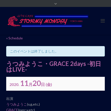
« Schedule
このイベントは終了しました。
うつみようこ・GRACE 2days -初日
はLIVE-
11
20
2020.
月
日
(金)
イ
出演
ベ
うつみようこ
(v,g,etc.)
ン
GRACE
(perc.v.etc)