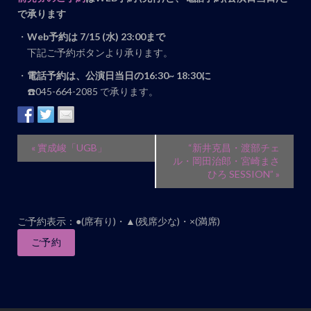
で承ります
・
Web予約は 7/15 (水) 23:00まで
下記ご予約ボタンより承ります。
・
電話予約は、公演日当日の16:30~ 18:30に
☎️045-664-2085 で承ります。
イ
«
實成峻「UGB」
“新井克昌・渡部チェ
ベ
ル・岡田治郎・宮崎まさ
ひろ SESSION”
»
ン
ト
ナ
ご予約表示：●(席有り)・▲(残席少な)・×(満席)
ビ
ご予約
ゲ
ー
シ
ョ