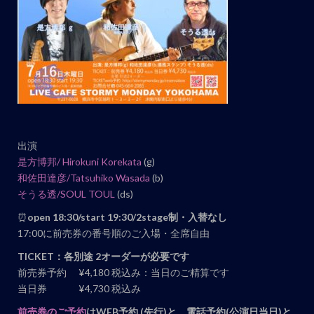
ト
ナ
ビ
ゲ
ー
シ
ョ
出演
ン
是方博邦/ Hirokuni Korekata
(g)
和佐田達彦/Tatsuhiko Wasada
(b)
そうる透/SOUL TOUL
(ds)
⏰
open 18:30/start 19:30/2stage制・入替なし
17:00に前売券の番号順のご入場・全席自由
TICKET：各別途 2オーダーが必要です
前売券予約 ¥4,180 税込み：当日のご精算です
当日券 ¥4,730 税込み
前売券のご予約
はWEB
予約 (先行)と、電話予約(公演日当日)と