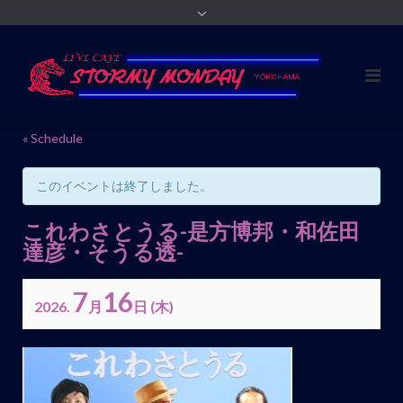
« Schedule
このイベントは終了しました。
これわさとうる-是方博邦・和佐田
達彦・そうる透-
7
16
2026.
月
日
(木)
イ
ベ
ン