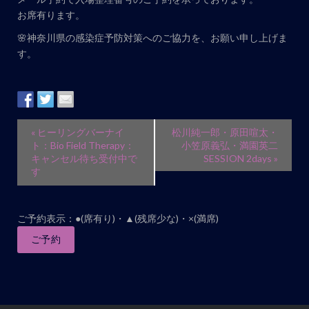
お席有ります。
🌸神奈川県の感染症予防対策へのご協力を、お願い申し上げま
す。
イ
«
ヒーリングバーナイ
松川純一郎・原田喧太・
ベ
ト：Bio Field Therapy：
小笠原義弘・満園英二
キャンセル待ち受付中で
SESSION 2days
»
ン
す
ト
ナ
ビ
ご予約表示：●(席有り)・▲(残席少な)・×(満席)
ゲ
ご予約
ー
シ
ョ