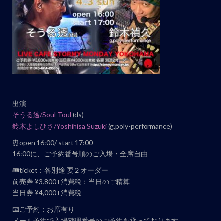
ト
ナ
ビ
ゲ
ー
シ
ョ
出演
ン
そうる透/Soul Toul
(ds)
鈴木よしひさ/Yoshihisa Suzuki
(g,poly-performance)
⏰open 16:00/ start 17:00
16:00に、ご予約番号順のご入場・全席自由
🎟ticket：各別途 要２オーダー
前売券 ¥3,800+消費税：当日のご精算
当日券 ¥4,000+消費税
📧ご予約：お席有り
メール予約で入場整理番号のご予約を承っております。