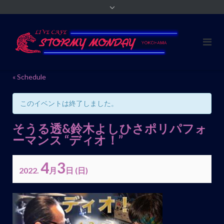
« Schedule
このイベントは終了しました。
そうる透&鈴木よしひさポリパフォ
ーマンス “ディオ！”
4
3
2022.
月
日
(日)
イ
ベ
ン