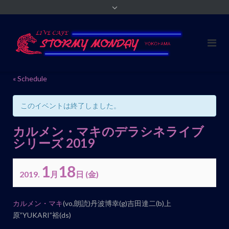
« Schedule
このイベントは終了しました。
カルメン・マキのデラシネライブ
シリーズ 2019
1
18
2019.
月
日
(金)
イ
カルメン・マキ
(vo,朗読)丹波博幸(g)吉田達二(b)上
ベ
原”YUKARI”裕(ds)
ン