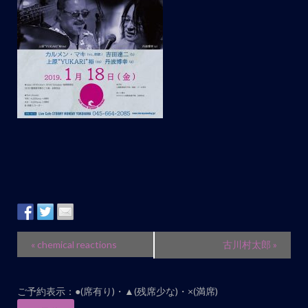
イ
«
chemical reactions
古川村太郎
»
ベ
ン
ご予約表示：●(席有り)・▲(残席少な)・×(満席)
ト