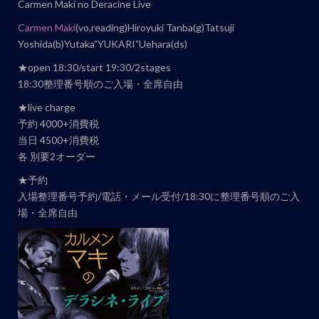
Carmen Maki no Deracine Live
ト
Carmen Maki
(vo,reading)Hiroyuki Tanba(g)Tatsuji
ナ
Yoshida(b)Yutaka”YUKARI”Uehara(ds)
ビ
★open 18:30/start 19:30/2stages
ゲ
18:30整理番号順のご入場・全席自由
ー
★live charge
シ
予約 4000+消費税
ョ
当日 4500+消費税
ン
各 別要2オーダー
★予約
入場整理番号予約/電話・メール受付/18:30に整理番号順のご入
場・全席自由