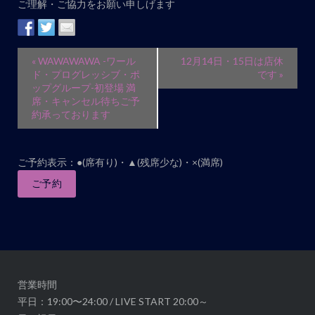
ご理解・ご協力をお願い申しげます
ト
ナ
ビ
イ
«
WAWAWAWA -ワール
12月14日・15日は店休
ゲ
ベ
ド・プログレッシブ・ポ
です
»
ップグループ-初登場 満
ー
ン
席・キャンセル待ちご予
シ
ト
約承っております
ョ
ナ
ン
ビ
ご予約表示：●(席有り)・▲(残席少な)・×(満席)
ゲ
ご予約
ー
シ
ョ
ン
営業時間
平日：19:00〜24:00 / LIVE START 20:00～