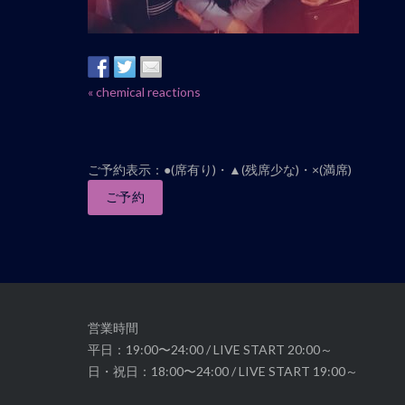
イ
«
chemical reactions
ベ
ン
ト
ご予約表示：●(席有り)・▲(残席少な)・×(満席)
ナ
ご予約
ビ
ゲ
ー
シ
ョ
ン
営業時間
平日：19:00〜24:00 / LIVE START 20:00～
日・祝日：18:00〜24:00 / LIVE START 19:00～