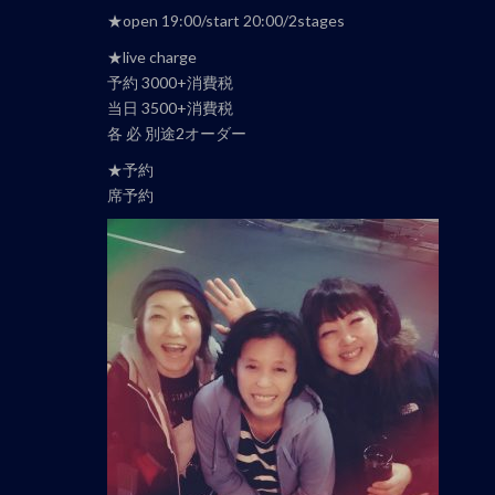
ナ
★open 19:00/start 20:00/2stages
ビ
★live charge
ゲ
予約 3000+消費税
ー
当日 3500+消費税
シ
各 必 別途2オーダー
ョ
★予約
ン
席予約