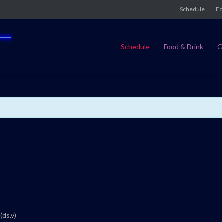
Schedule
Fo
Schedule
Food & Drink
G
E
(ds,v)