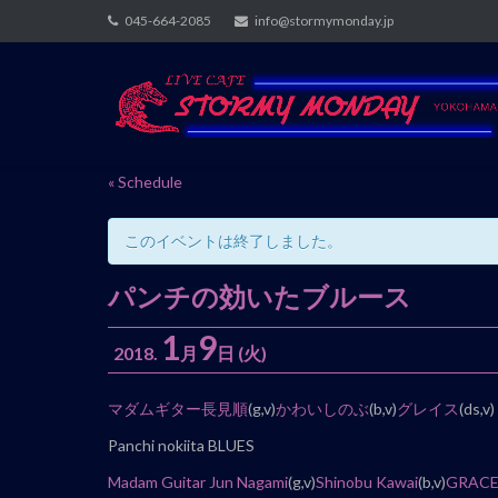
Skip
045-664-2085
info@stormymonday.jp
to
content
« Schedule
このイベントは終了しました。
パンチの効いたブルース
1
9
2018.
月
日
(火)
イ
マダムギター長見順
(g,v)
かわいしのぶ
(b,v)
グレイス
(ds,v)
ベ
Panchi nokiita BLUES
ン
Madam Guitar Jun Nagami
(g,v)
Shinobu Kawai
(b,v)
GRAC
ト