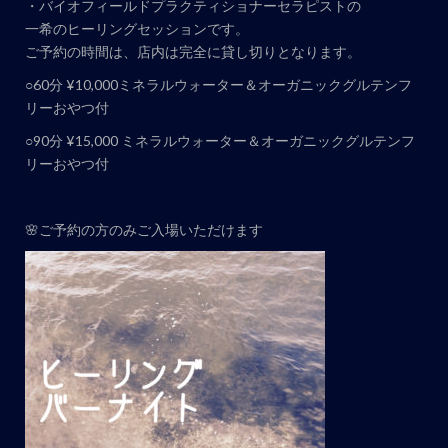
・バイオフィールドプラクティショナーセラピストの
ト
一希のヒーリングセッションです。
ナ
ご予約の時間は、店内は完全に貸し切りとなります。
ビ
○60分 ¥10,000ミネラルウォーター＆オーガニックグルテンフ
ゲ
リーおやつ付
ー
○90分 ¥15,000 ミネラルウォーター＆オーガニックグルテンフ
シ
リーおやつ付
ョ
ン
🌸ご予約の方のみご入場いただけます