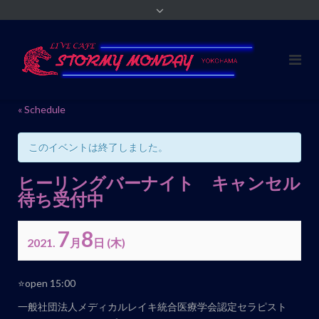
« Schedule
このイベントは終了しました。
ヒーリングバーナイト キャンセル
待ち受付中
7
8
2021.
月
日
(木)
イ
⭐️open 15:00
ベ
一般社団法人メディカルレイキ統合医療学会認定セラピスト
ン