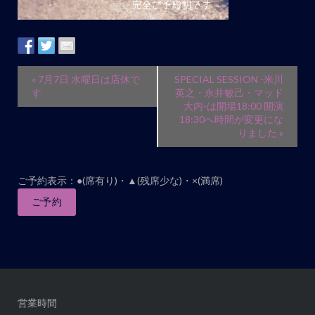
イ
«
7月7日 水曜日は店休で
SPECIAL SESSION -米川
ベ
す
英之・永井敏己・マッド
大内-は開場18:00 開演
ン
18:30へ時間が変更にな
ト
りました
»
ナ
ビ
ご予約表示：●(席有り)・▲(残席少な)・×(満席)
ゲ
ご予約
ー
シ
ョ
ン
営業時間