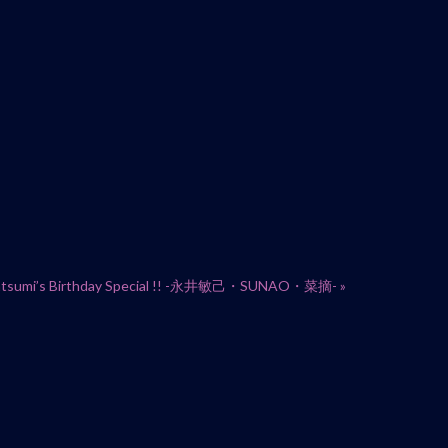
atsumi’s Birthday Special !! -永井敏己・SUNAO・菜摘-
»