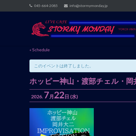
Skip
045-664-2085
info@stormymonday.jp
to
content
« Schedule
このイベントは終了しました。
ホッピー神山・渡部チェル・岡井大二 I
7
22
2026.
月
日
(水)
イ
ベ
ン
ト