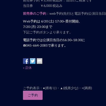
前売券予約 ￥5,500 税込み：当日のご精算です
当日券 ￥6,000 税込み
前売券のご予約
：web予約(先行)と電話予約(公演日当日
Web予約は 6/20 (土) 17:00~受付開始、
7/20 (月) 23:00まで
下記ご予約ボタンより承ります。
電話予約では
公演日当日の16:30~18:30に
☎️045-664-2085で承ります。
イ
«
店休
ベ
ン
ト
ご予約表示：●(席有り)・▲(残席少な)・×(満席)
ナ
ご予約
ビ
ゲ