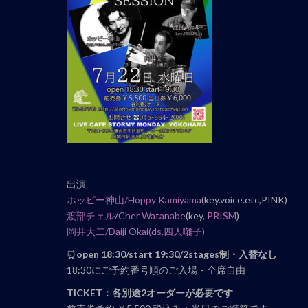
ナ
ビ
ゲ
ー
シ
ョ
ン
出演
ホッピー神山/Hoppy Kamiyama
(key.voice.etc,PINK)
渡部チェル
/
Cher Watanabe
(key,
PRISM
)
岡井大二/Daiji Okai(ds.四人囃子)
⏰
open 18
:30/start 19:30/2stages制・入替なし
18:30にご予約番号順のご入場・全席自由
TICKET：各別途2オーダーが必要です