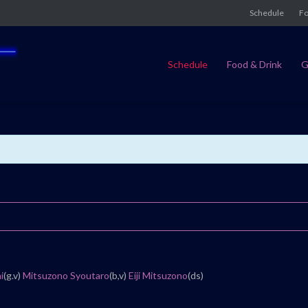
Schedule
Fo
Schedule
Food & Drink
G
i
(g.v)
Mitsuzono Syoutaro
(b,v)
Eiji Mitsuzono
(ds)