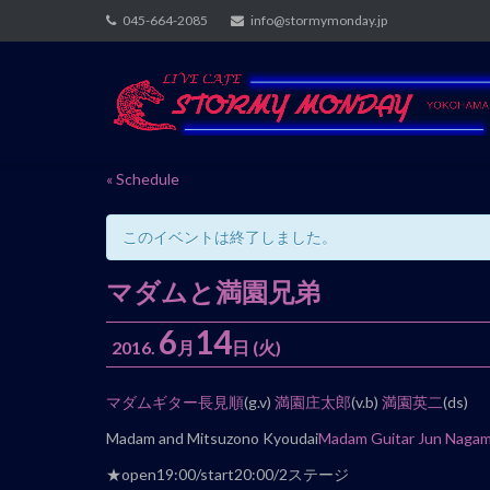
Skip
045-664-2085
info@stormymonday.jp
to
content
« Schedule
このイベントは終了しました。
マダムと満園兄弟
6
14
2016.
月
日
(火)
イ
マダムギター長見順
(g.v)
満園庄太郎
(v.b)
満園英二
(ds)
ベ
Madam and Mitsuzono Kyoudai
Madam Guitar Jun Nagam
ン
★open19:00/start20:00/2ステージ
ト