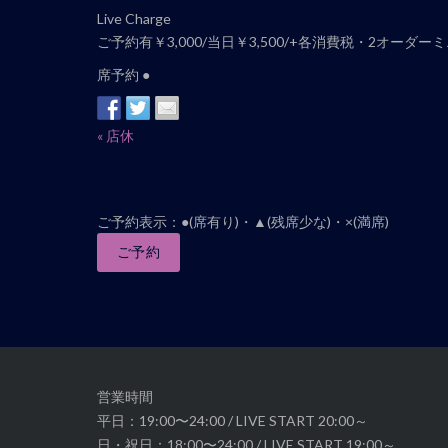
ナ
Live Charge
ビ
ご予約有￥3,000/当日￥3,500/+各消費税・2オーダー
ゲ
席予約 ●
ー
シ
ョ
イ
«
店休
ン
ベ
ン
ト
ご予約表示：●(席有り)・▲(残席少な)・×(満席)
ナ
ご予約
ビ
ゲ
ー
シ
ョ
ン
営業時間
平日：19:00〜24:00 / LIVE START 20:00～
日・祝日：18:00〜24:00 / LIVE START 19:00～