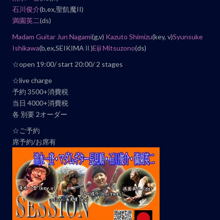
石川俊介
(b,ex,聖飢魔II)
ト
満園英二
(ds)
ナ
ビ
Madam Guitar Jun Nagami
(g,v)
Kazuto Shimizu
(key, v)
Syunsuke
Ishikawa
(b,ex,SEIKIMAⅡ)
Eiji Mitsuzono
(ds)
ゲ
ー
☆open 19:00/ start 20:00/ 2 stages
シ
☆live charge
ョ
予約 3500+消費税
ン
当日 4000+消費税
各 別要 2オーダー
☆ご予約
席予約/お席有