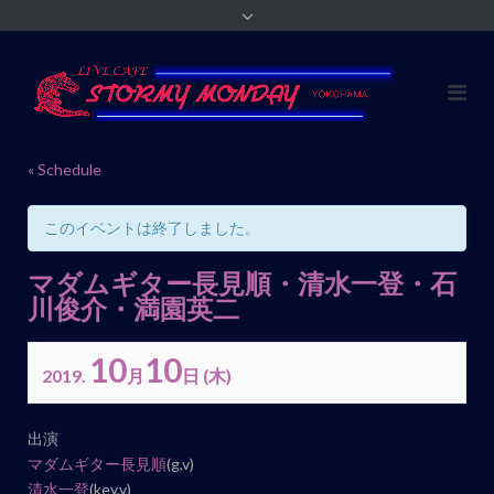
« Schedule
このイベントは終了しました。
マダムギター長見順・清水一登・石
川俊介・満園英二
10
10
2019.
月
日
(木)
イ
出演
ベ
マダムギター長見順
(g,v)
ン
清水一登
(key,v)