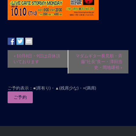
イ
«
10月8日・9日は店休頂
マダムギター長見順・斉
ベ
いております
藤”社長”良一・澤田浩
史・岡地曙裕
»
ン
ト
ナ
ご予約表示：●(席有り)・▲(残席少な)・×(満席)
ビ
ご予約
ゲ
ー
シ
ョ
ン