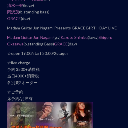
ン
清水一登
(key.v)
岡沢茂
(b,standing bass)
ト
GRACE
(ds.v)
ナ
ビ
Madam Guitar Jun Nagami Presents GRACE BIRTH DAY LIVE
ゲ
Madam Guitar Jun Nagami
(g,v)
Kazuto Shimizu
(key.v)
Shigeru
ー
Okazawa
(b,standing Bass)
GRACE
(ds.v)
シ
☆open 19:00/start 20:00/2stages
ョ
☆live charge
ン
予約 3500+消費税
当日4000+消費税
各別要2オーダー
☆ご予約
席予約/お席有