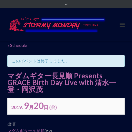
« Schedule
このイベントは終了しました。
マダムギター長見順 Presents
GRACE Birth Day Live with 清水一
登・岡沢茂
9
20
2019.
月
日
(金)
イ
出演
ベ
マダムギター長見順
(g,v)