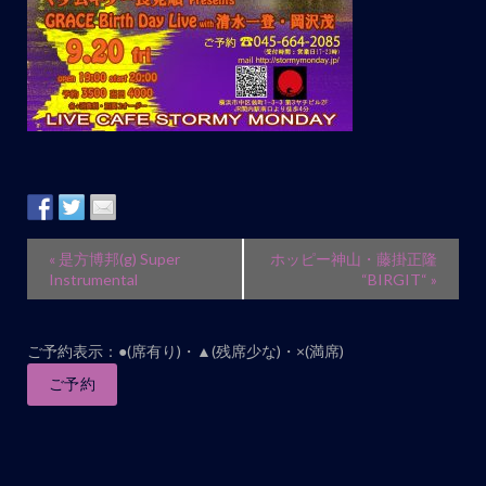
イ
«
是方博邦(g) Super
ホッピー神山・藤掛正隆
ベ
Instrumental
“BIRGIT“
»
ン
ト
ご予約表示：●(席有り)・▲(残席少な)・×(満席)
ナ
ご予約
ビ
ゲ
ー
シ