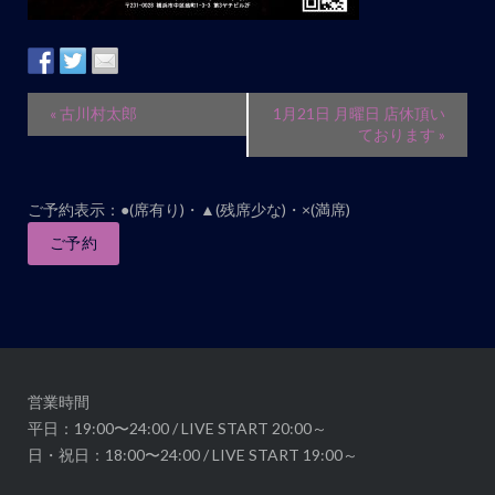
イ
«
古川村太郎
1月21日 月曜日 店休頂い
ベ
ております
»
ン
ト
ご予約表示：●(席有り)・▲(残席少な)・×(満席)
ナ
ご予約
ビ
ゲ
ー
シ
ョ
ン
営業時間
平日：19:00〜24:00 / LIVE START 20:00～
日・祝日：18:00〜24:00 / LIVE START 19:00～