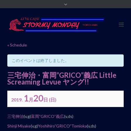
« Schedule
このイベントは終了しました。
三宅伸治・富岡”GRICO”義広 Little
Screaming Levue ヤング!!
1
20
2019.
月
日
(日)
イ
三宅伸治
(v,g)
富岡”GRICO”義広
(v,ds)
ベ
Shinji Miyake
(v,g)
Yoshihiro”GRICO”Tomioka
(v,ds)
ン