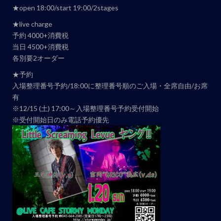
★open 18:00/start 19:00/2stages
ト
ナ
★live charge
予約 4000+消費税
ビ
当日 4500+消費税
ゲ
各別要2オーダー
ー
★予約
シ
入場整理番号予約/18:00に整理番号順のご入場・全席自由/お席
ョ
有
ン
※12/15 (土) 17:00～入場整理番号予約受付開始
※受付開始日のみ電話予約優先