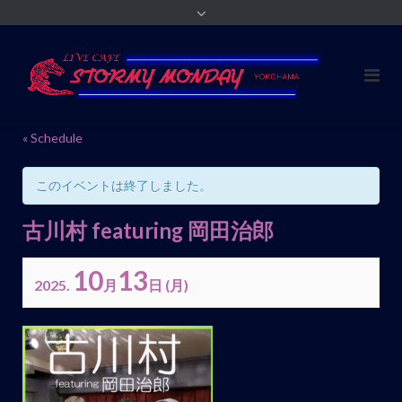
« Schedule
このイベントは終了しました。
古川村 featuring 岡田治郎
10
13
2025.
月
日
(月)
イ
ベ
ン