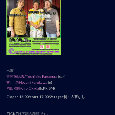
ト
ナ
ビ
ゲ
ー
シ
ョ
ン
出演
古村敏比古/
Toshihiko Furumura
(sax)
古川 望/Nozomi Furukawa
(g)
岡田治郎/Jiro Okada
(b,PRISM)
⏰
open 16:00/start 17:00/2stages制・入替なし
＿＿＿＿＿＿＿＿＿＿＿＿＿＿＿＿＿＿
TICKTは下記３種類です。