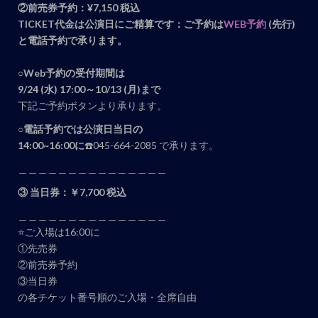
②前売券予約：¥7,150 税込
TICKET代金は公演日にご精算です：ご予約は
WEB予約
(先行)
と電話予約で承ります。
○Web予約の受付期間は
9/24 (水) 17:00～10/13 (月)まで
下記ご予約ボタンより承ります。
○電話予約では公演日当日の
14:00~16:00に
☎️045-664-2085 で承ります。
＿＿＿＿＿＿＿＿＿＿＿＿＿＿＿
③ 当日券：￥7,700 税込
＿＿＿＿＿＿＿＿＿＿＿＿＿＿＿
⭐️ご入場は16:00に
①先売券
②前売券予約
③当日券
の各チケット番号順のご入場・全席自由