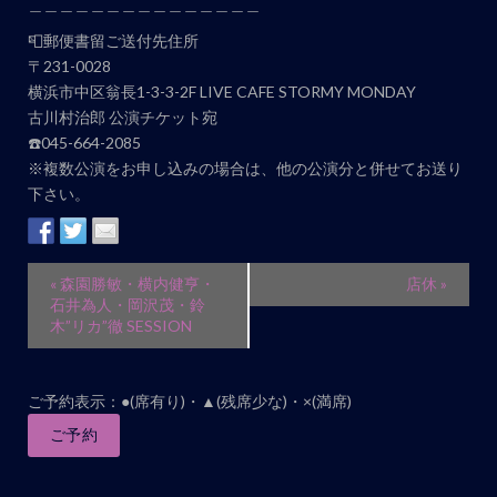
＿＿＿＿＿＿＿＿＿＿＿＿＿＿＿
📮郵便書留ご送付先住所
〒231-0028
横浜市中区翁長1-3-3-2F LIVE CAFE STORMY MONDAY
古川村治郎 公演チケット宛
☎️045-664-2085
※複数公演をお申し込みの場合は、他の公演分と併せてお送り
下さい。
イ
«
森園勝敏・横内健亨・
店休
»
ベ
石井為人・岡沢茂・鈴
木”リカ”徹 SESSION
ン
ト
ナ
ご予約表示：●(席有り)・▲(残席少な)・×(満席)
ビ
ご予約
ゲ
ー