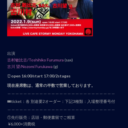
ト
ナ
ビ
ゲ
ー
シ
ョ
出演
ン
古村敏比古/
Toshihiko Furumura
(sax)
古川 望/Nozomi Furukawa
(g)
⏰
open 16:00/start 17:00/2stages
現在座席数は、通常の半数で営業しております。
＿＿＿＿＿＿＿＿＿＿＿＿＿＿＿＿＿＿＿＿＿＿＿＿＿＿＿
🎟ticket：各 別途要2オーダー：下記3種類：入場整理番号付
＿＿＿＿＿＿＿＿＿＿＿＿＿＿＿＿＿＿＿＿＿＿＿＿＿＿＿
①先行販売：店頭・郵便書留でご精算
¥6,000+消費税