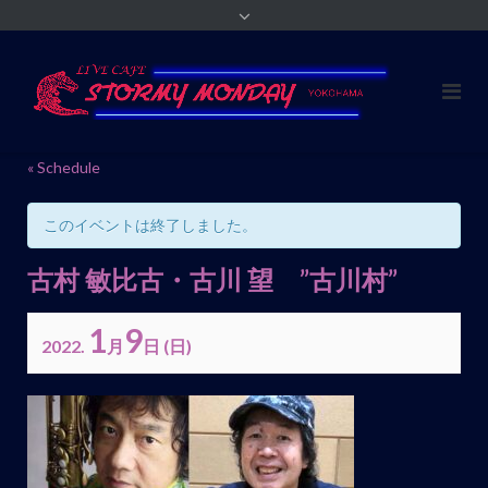
« Schedule
このイベントは終了しました。
古村 敏比古・古川 望 ”古川村”
1
9
2022.
月
日
(日)
イ
ベ
ン