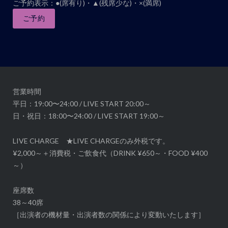
ご予約表示：●(席有り)・▲(残席少な)・×(満席)
ト
ナ
ご予約
ビ
ゲ
ー
シ
ョ
営業時間
ン
平日：19:00〜24:00 / LIVE START 20:00～
日・祝日：18:00〜24:00 / LIVE START 19:00～
LIVE CHARGE ★LIVE CHARGEのみ外税です。
¥2,000～＋消費税・ご飲食代（DRINK ¥650～・FOOD ¥400
～）
座席数
38～40席
［出演者の機材量・出演者数の関係により変動いたします］