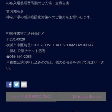
の各入場整理番号順のご入場・全席自由
🌸お知らせ
神奈川県の感染症防止対策へのご協力をお願いします。
📮郵便書留ご送付先住所
〒231-0028
横浜市中区翁長1-3-3-2F LIVE CAFE STORMY MONDAY
古川村 公演チケット係宛
☎️045-664-2085
※複数公演お申し込みの方は、他の公演分を併せてお送り下さ
い。
イ
«
ナベジ & 満園英二 DUO
Lil’ Honey Stone
»
ベ
ン