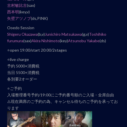
古村敏比古
(sax)
ト
西本明
(key,v)
ナ
矢壁アツノブ
(ds,PINK)
ビ
Ooedo Session
ゲ
Shigeru Okazawa
(b,v)
Junichiro Matsukawa
(g,v)
Toshihiko
ー
furumura
(sax)
Akira Nishimoto
(key)
Atsunobu Yakabe
(ds)
シ
⭐️open 19:00/start 20:00/2stages
ョ
ン
⭐️live charge
予約 5000+消費税
当日 5500+消費税
各別要2オーダー
⭐️ご予約
入場整理番号予約/19:00にご予約番号順のご入場・全席自由
⚠️現在満席のご予約の為、キャンセル待ちのご予約を承ってお
ります