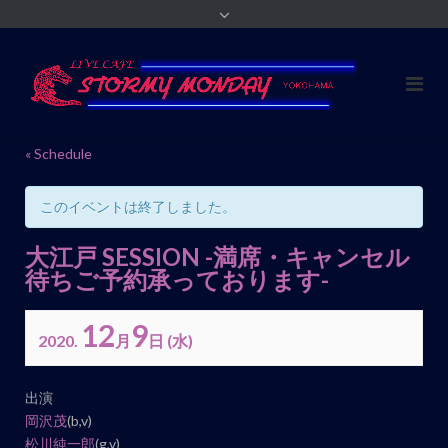
« Schedule
このイベントは終了しました。
大江戸 SESSION -満席・キャンセル
待ちご予約承っております-
12
9
2020.
月
日
(水)
イ
出演
ベ
岡沢茂
(b,v)
ン
松川純一郎
(g,v)