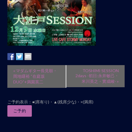
イ
«
マダムギター長見順・
TOSHIMI SESSION
ベ
2days -初日:永井敏己・
岡地曙裕 “在庭坂
米川英之・實成峻-
»
DUO”+満園英二
ン
ト
ナ
ご予約表示：●(席有り)・▲(残席少な)・×(満席)
ビ
ご予約
ゲ
ー
シ