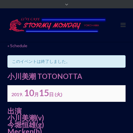
« Schedule
このイベントは終了しました。
小川美潮 TOTONOTTA
10
15
2019.
月
日
(火)
イ
出演
ベ
小川美潮
(v)
今堀恒雄
(g)
ン
Mecken(b)