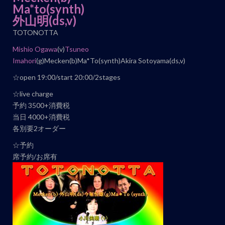
ト
Ma*to(synth)
ナ
外山明(ds,v)
ビ
TOTONOTTA
ゲ
Mishio Ogawa
(v)
Tsuneo
ー
Imahori
(g)Mecken(b)Ma*To(synth)Akira Sotoyama(ds,v)
シ
☆open 19:00/start 20:00/2stages
ョ
ン
☆live charge
予約 3500+消費税
当日 4000+消費税
各別要2オーダー
☆予約
席予約/お席有