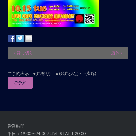
イ
«
貸し切り
店休
»
ベ
ン
ご予約表示：●(席有り)・▲(残席少な)・×(満席)
ト
ナ
ご予約
ビ
ゲ
ー
シ
ョ
営業時間
ン
平日：19:00〜24:00 / LIVE START 20:00～