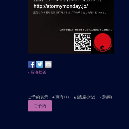
ナ
ビ
ゲ
ー
シ
ョ
ン
イ
«
藍海松茶
ベ
ン
ト
ご予約表示：●(席有り)・▲(残席少な)・×(満席)
ナ
ご予約
ビ
ゲ
ー
シ