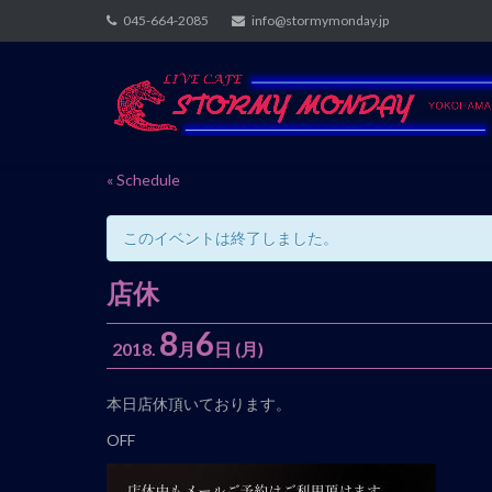
Skip
045-664-2085
info@stormymonday.jp
to
content
« Schedule
このイベントは終了しました。
店休
8
6
2018.
月
日
(月)
イ
本日店休頂いております。
ベ
OFF
ン
ト