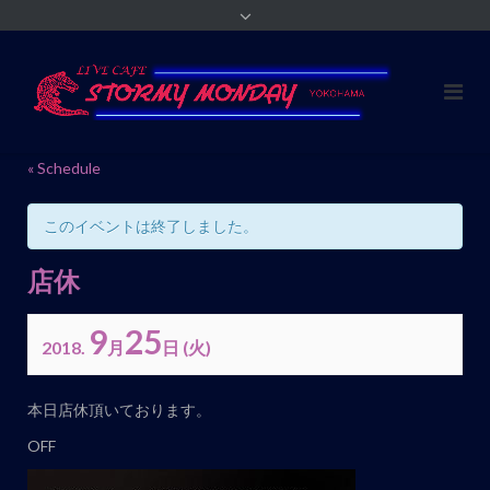
« Schedule
このイベントは終了しました。
店休
9
25
2018.
月
日
(火)
イ
本日店休頂いております。
ベ
OFF
ン