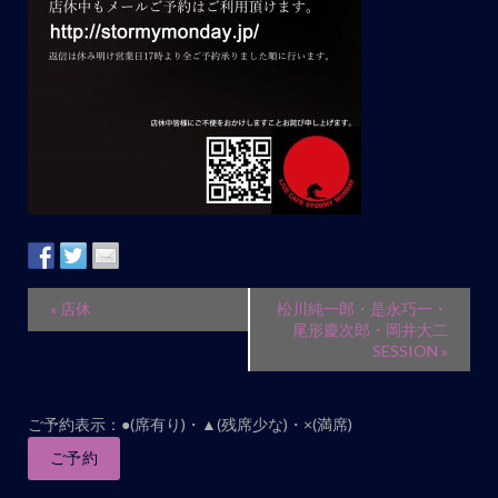
ト
ナ
ビ
ゲ
ー
シ
ョ
ン
イ
«
店休
松川純一郎・是永巧一・
ベ
尾形慶次郎・岡井大二
SESSION
»
ン
ト
ナ
ご予約表示：●(席有り)・▲(残席少な)・×(満席)
ビ
ご予約
ゲ