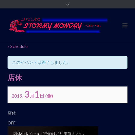
« Schedule
このイベントは終了しました。
店休
3
1
2019.
月
日
(金)
イ
店休
ベ
OFF
ン