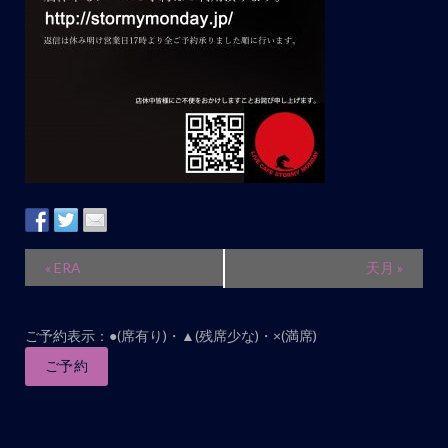
ト
ナ
ビ
ゲ
ー
シ
ョ
ン
イ
«
ERA
天月
»
ベ
ン
ご予約表示：●(席有り)・▲(残席少な)・×(満席)
ト
ナ
ご予約
ビ
ゲ