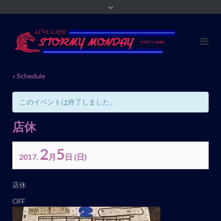
« Schedule
このイベントは終了しました。
店休
2
5
2017.
月
日
(日)
イ
店休
ベ
OFF
ン