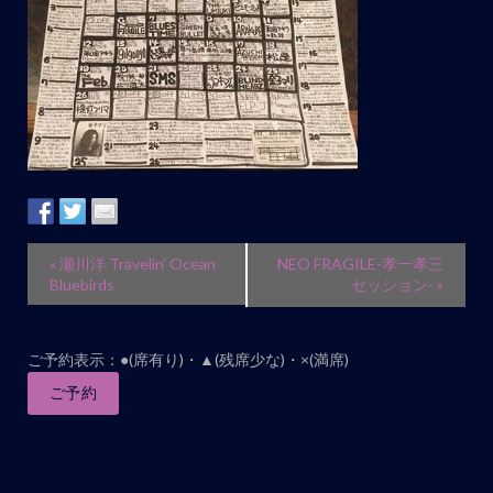
ト
ナ
ビ
ゲ
ー
シ
ョ
ン
イ
«
瀬川洋 Travelin’ Ocean
NEO FRAGILE-孝一孝三
ベ
Bluebirds
セッション-
»
ン
ト
ご予約表示：●(席有り)・▲(残席少な)・×(満席)
ナ
ご予約
ビ
ゲ
ー
シ