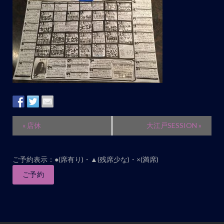
ト
ナ
ビ
ゲ
ー
シ
ョ
ン
イ
«
店休
大江戸SESSION
»
ベ
ン
ご予約表示：●(席有り)・▲(残席少な)・×(満席)
ト
ナ
ご予約
ビ
ゲ
ー