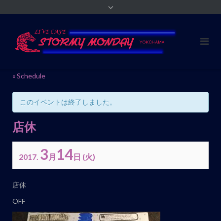
« Schedule
このイベントは終了しました。
店休
3
14
2017.
月
日
(火)
イ
店休
ベ
OFF
ン