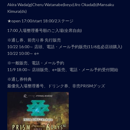
Akira Wada(g)Cheru Watanabe(key,v)Jiro Okada(b)Mansaku
ト
Kimura(ds)
ナ
★open 17:00/start 18:00/2ステージ
ビ
ゲ
17:00 入場整理番号順のご入場(全席自由)
ー
※通し券、前売り券 先行販売
シ
10/22 16:00～ 店頭、電話・メール予約販売(11/6迄必店頭購入)
ョ
10/22 10:00～ e+
ン
※一般販売、電話・メール予約
11/9 18:00～ 店頭販売、e+販売、電話・メール予約受付開始
※通し券特典
最優先入場整理番号、ドリンク券、非売PRISMグッズ