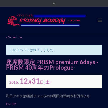
« Schedule
このイベントは終了しました。
座席数限定 PRISM premium 6days -
PRISM 40周年のPrologue-
12
31
2016.
月
日
(土)
イ
和田アキラ(g)渡部チェル(key,v)岡田治郎(b)木村万作(ds)
ベ
PRISM
ン