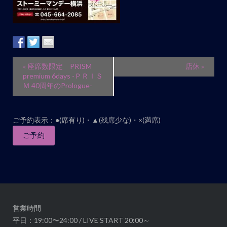
イ
«
座席数限定 PRISM
店休
»
ベ
premium 6days -ＰＲＩＳ
Ｍ 40周年のPrologue-
ン
ト
ナ
ご予約表示：●(席有り)・▲(残席少な)・×(満席)
ビ
ご予約
ゲ
ー
シ
ョ
ン
営業時間
平日：19:00〜24:00 / LIVE START 20:00～