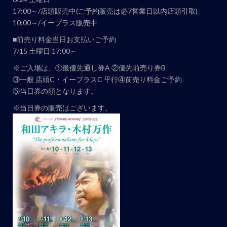
17:00～/店頭販売中(ご予約販売は必7営業日以内店頭引取)
10:00～/イープラス販売中
■前売り料金当日お支払いご予約
7/15 土曜日 17:00～
※ご入場は、①最優先通し券A ②優先前売り券B
③一般 店頭C・イープラスC 平行④前売り料金ご予約
⑤当日券の順となります。
※当日券の販売はございます。