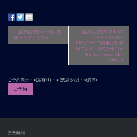
イ
«
-座席数限定live- 小川美
-座席数限定30席-LIVE
ベ
潮 ゥズマキマズゥ
CAFE STORMY
MONDAY 25周年記念 和
ン
田アキラ・木村万作 The
ト
Professionalisms for
4days
»
ナ
ビ
ゲ
ご予約表示：●(席有り)・▲(残席少な)・×(満席)
ー
ご予約
シ
ョ
ン
営業時間