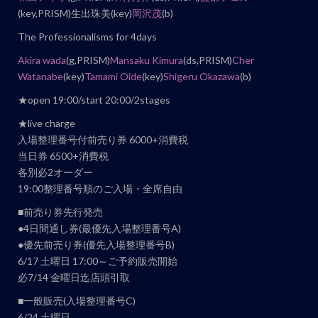
ベ
(key,PRISM)生出珠美(key)
岡沢茂
(b)
ン
The Professionalisms for 4days
ト
Akira wada
(g,PRISM)
Mansaku Kimura
(ds,PRISM)
Cher
ナ
Watanabe
(key)
Tamami Oide
(key)
Shigeru Okazawa
(b)
ビ
★open 19:00/start 20:00/2stages
ゲ
★live charge
ー
入場整理番号付前売り券 6000+消費税
シ
当日券 6500+消費税
ョ
各別必2オーダー
ン
19:00整理番号順のご入場・全席自由
■前売り券先行発売
●4日間通し券(最優先入場整理番号A)
●優先前売り券(優先入場整理番号B)
6/17 土曜日 17:00～ご予約販売開始
必7/14 金曜日迄店頭引取
■一般販売(入場整理番号C)
6/24 土曜日