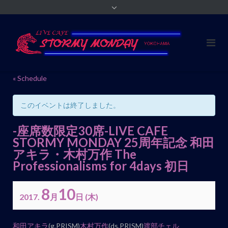
« Schedule
このイベントは終了しました。
-座席数限定30席-LIVE CAFE
STORMY MONDAY 25周年記念 和田
アキラ・木村万作 The
Professionalisms for 4days 初日
8
10
2017.
月
日
(木)
イ
和田アキラ
(g,PRISM)
木村万作
(ds,PRISM)
渡部チェル