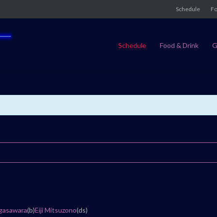
Schedule
Fo
Schedule
Food & Drink
G
Ogasawara
(b)
Eiji Mitsuzono
(ds)