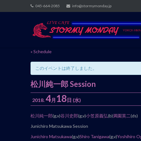
Skip
045-664-2085
info@stormymonday.jp
to
content
« Schedule
このイベントは終了しました。
松川純一郎 Session
4
18
2018.
月
日
(水)
イ
松川純一郎
(g,v)
谷川史郎
(g,v)
小笠原義弘
(b)
満園英二
(ds)
ベ
Junichiro Matsukawa Session
ン
Junichiro Matsukawa
(g,v)
Shiro Tanigawa
(g,v)
Yoshihiro 
ト