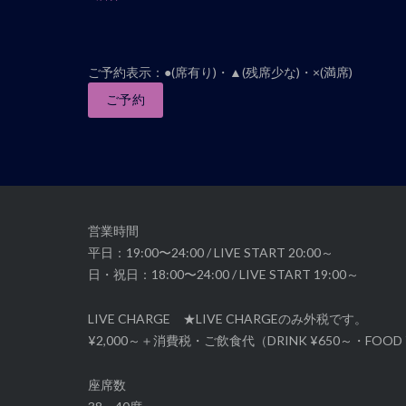
ベ
ン
ト
ご予約表示：●(席有り)・▲(残席少な)・×(満席)
ナ
ご予約
ビ
ゲ
ー
シ
ョ
ン
営業時間
平日：19:00〜24:00 / LIVE START 20:00～
日・祝日：18:00〜24:00 / LIVE START 19:00～
LIVE CHARGE ★LIVE CHARGEのみ外税です。
¥2,000～＋消費税・ご飲食代（DRINK ¥650～・FOOD 
座席数