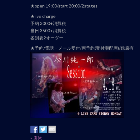
ナ
★open 19:00/start 20:00/2stages
ビ
★live charge
ゲ
予約 3000+消費税
ー
当日 3500+消費税
シ
各別要2オーダー
ョ
★予約/電話・メール受付/席予約(受付順配席)/残席有
ン
イ
«
店休