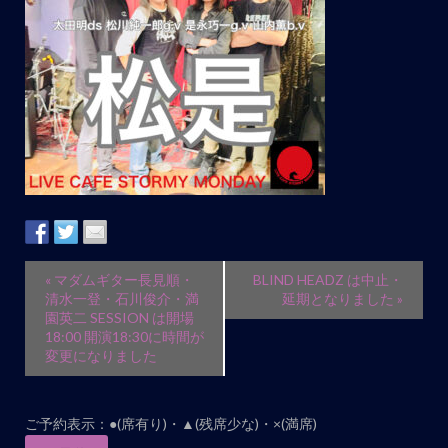
イ
«
マダムギター長見順・
BLIND HEADZ は中止・
ベ
清水一登・石川俊介・満
延期となりました
»
園英二 SESSION は開場
ン
18:00 開演18:30に時間が
ト
変更になりました
ナ
ビ
ご予約表示：●(席有り)・▲(残席少な)・×(満席)
ゲ