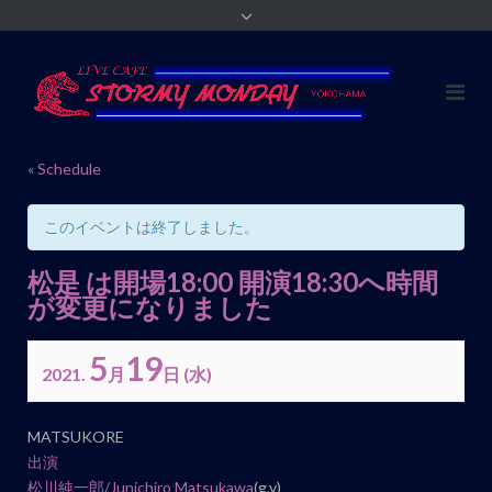
« Schedule
このイベントは終了しました。
松是 は開場18:00 開演18:30へ時間
が変更になりました
5
19
2021.
月
日
(水)
イ
MATSUKORE
ベ
出演
ン
松川純一郎/
Junichiro Matsukawa
(g,v)