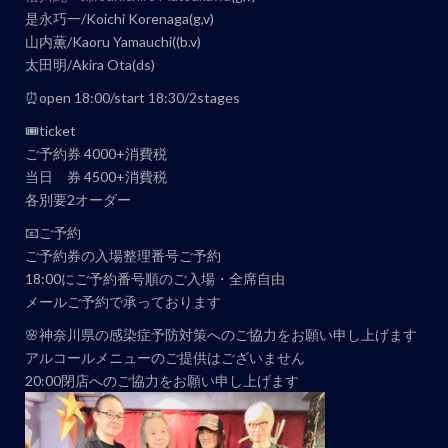
是永巧一/Koichi Korenaga(g,v)
ト
山内薫/Kaoru Yamauchi((b.v)
ナ
太田明/Akira Ota(ds)
ビ
⏰open 18:00/start 18:30/2stages
ゲ
ー
🎟ticket
ご予約券 4000+消費税
シ
当日 券 4500+消費税
ョ
各別要2オーダー
ン
📧ご予約
ご予約券の入場整理番号ご予約
18:00にご予約番号順のご入場・全席自由
メールご予約で承っております
🌸神奈川県の感染症予防対策へのご協力をお願い申し上げます
アルコールメニューのご提供はございません
20:00閉店へのご協力をお願い申し上げます