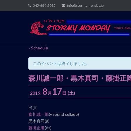
Skip
045-664-2085
info@stormymonday.jp
to
content
« Schedule
このイベントは終了しました。
森川誠一郎・黒木真司・藤掛正
8
17
2019.
月
日
(土)
イ
出演
ベ
森川誠一郎
(v,sound collage)
ン
黒木真司(g)
ト
藤掛正隆
(ds)