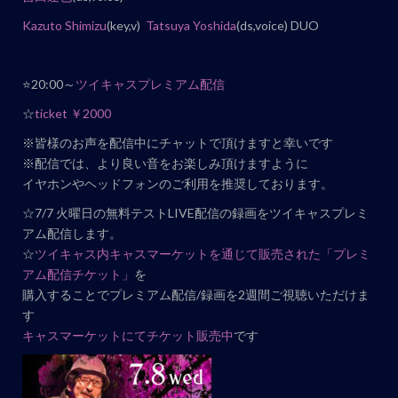
ト
Kazuto Shimizu
(key,v)
Tatsuya Yoshida
(ds,voice) DUO
ナ
ビ
⭐️20:00～
ツイキャスプレミアム配信
ゲ
☆
ticket ￥2000
ー
シ
※皆様のお声を配信中にチャットで頂けますと幸いです
ョ
※配信では、より良い音をお楽しみ頂けますように
イヤホンやヘッドフォンのご利用を推奨しております。
ン
☆7/7 火曜日の無料テストLIVE配信の録画をツイキャスプレミ
アム配信します。
☆
ツイキャス内キャスマーケットを通じて販売された「プレミ
アム配信チケット」
を
購入することでプレミアム配信/録画を2週間ご視聴いただけま
す
キャスマーケットにてチケット販売中
です