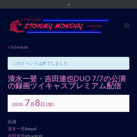
« Schedule
このイベントは終了しました。
清水一登・吉田達也DUO 7/7の公演
の録画ツイキャスプレミアム配信
7
8
2020.
月
日
(水)
イ
出演
ベ
清水一登
(key,v)
ン
吉田達也
(ds,voice)