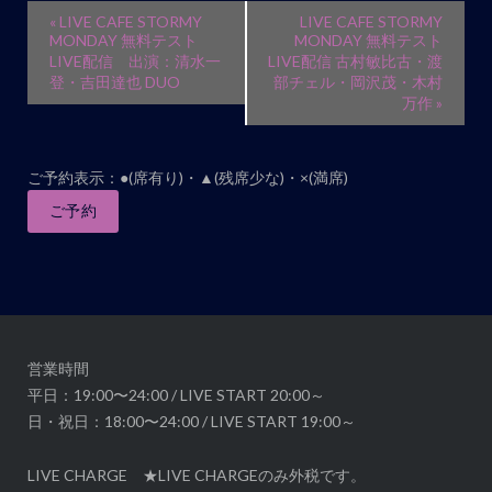
イ
«
LIVE CAFE STORMY
LIVE CAFE STORMY
ベ
MONDAY 無料テスト
MONDAY 無料テスト
LIVE配信 出演：清水一
LIVE配信 古村敏比古・渡
ン
登・吉田達也 DUO
部チェル・岡沢茂・木村
ト
万作
»
ナ
ビ
ご予約表示：●(席有り)・▲(残席少な)・×(満席)
ゲ
ご予約
ー
シ
ョ
ン
営業時間
平日：19:00〜24:00 / LIVE START 20:00～
日・祝日：18:00〜24:00 / LIVE START 19:00～
LIVE CHARGE ★LIVE CHARGEのみ外税です。