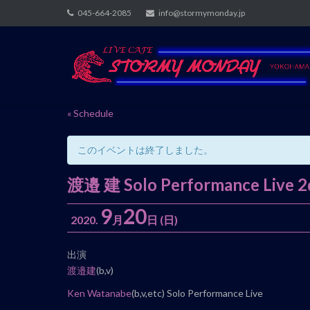
Skip
045-664-2085
info@stormymonday.jp
to
content
« Schedule
このイベントは終了しました。
渡邉 建 Solo Performance Live 
9
20
2020.
月
日
(日)
イ
出演
ベ
渡邉建
(b,v)
ン
Ken Watanabe
(b,v,etc) Solo Performance Live
ト