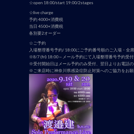
☆open 18:00/start 19:00/2stages
ナ
ビ
☆live charge
ゲ
予約 4000+消費税
ー
当日 4500+消費税
シ
各別要2オーダー
ョ
☆ご予約
ン
入場整理番号予約/ 18:00にご予約番号順のご入場・全
※8/7 (fri) 18:00～メール予約にて入場整理番号予約受
※受付開始日はメール予約のみ受付、翌日よりお電話の
※ご来店時に神奈川県感染症防止対策へのご協力をお願