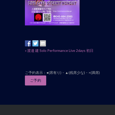
イ
«
渡邉 建 Solo Performance Live 2days 初日
ベ
ン
ト
ご予約表示：●(席有り)・▲(残席少な)・×(満席)
ナ
ご予約
ビ
ゲ
ー
シ
ョ
ン