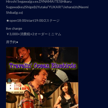
ト
Hiroshi Segawa(g.v.ex.DYNAMAITES)Hikaru
ナ
Sugawa(key)Shige(b)Yutaka”YUKARI”Uehara(ds)Naomi
ビ
Shibai(g.sx)
ゲ
★open18:00/start19:00/2ステージ
ー
live charge
シ
￥3,000+消費税+2オーダーミニマム
ョ
席予約●
ン