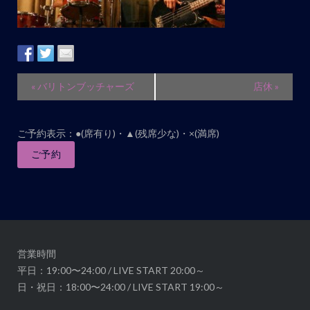
イ
«
バリトンブッチャーズ
店休
»
ベ
ン
ご予約表示：●(席有り)・▲(残席少な)・×(満席)
ト
ナ
ご予約
ビ
ゲ
ー
シ
ョ
営業時間
ン
平日：19:00〜24:00 / LIVE START 20:00～
日・祝日：18:00〜24:00 / LIVE START 19:00～