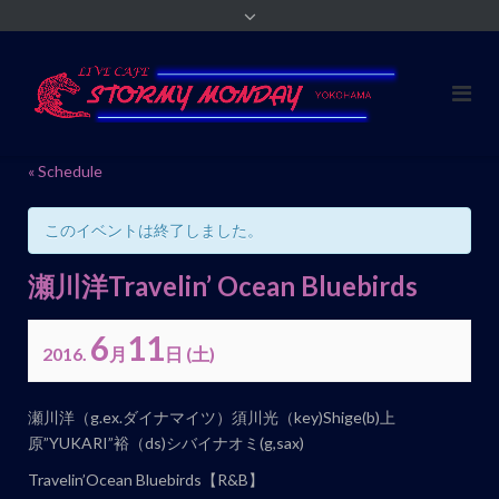
« Schedule
このイベントは終了しました。
瀬川洋Travelin’ Ocean Bluebirds
6
11
2016.
月
日
(土)
イ
瀬川洋（g.ex.ダイナマイツ）須川光（key)Shige(b)上
ベ
原”YUKARI”裕（ds)シバイナオミ(g,sax)
ン
Travelin’Ocean Bluebirds【R&B】