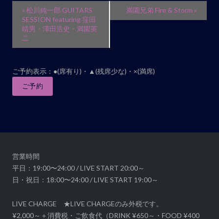
イ
«
松川純一郎 GUITARS
満園兄弟 Fire & Storm
»
ベ
SESSION featuring 窪田
晴男・澤田浩史・満園英
ン
二
ト
ナ
ビ
ご予約表示：●(席有り)・▲(残席少な)・×(満席)
ゲ
ご予約
ー
シ
ョ
ン
営業時間
平日：19:00〜24:00 / LIVE START 20:00～
日・祝日：18:00〜24:00 / LIVE START 19:00～
LIVE CHARGE ★LIVE CHARGEのみ外税です。
¥2,000～＋消費税・ご飲食代（DRINK ¥650～・FOOD ¥400