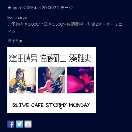
ト
ナ
★open19:00/start20:00/2ステージ
ビ
live charge
ゲ
ご予約有￥3,000/当日￥3,500/+各消費税・別途2オーダーミニ
マム
ー
シ
席予約●
ョ
ン