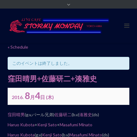
« Schedule
このイベントは終了しました。
窪田晴男+佐藤研二+湊雅史
8
4
2016.
月
日
(木)
イ
窪田晴男
(g.v,パール兄弟)
佐藤研二
(b.v)
湊雅史
(ds)
ベ
Haruo Kubota
+
Kenji Sato
+
Masafumi Minato
ン
Haruo Kubota
(g.v)
Kenji Sato
(b.v)
Masafumi Minato
(ds)