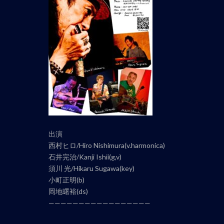
ト
ナ
ビ
ゲ
ー
シ
ョ
ン
出演
西村ヒロ/Hiro Nishimura(v.harmonica)
石井完治/Kanji Ishii(g,v)
須川 光/Hikaru Sugawa(key)
小町正明(b)
岡地曙裕(ds)
—————————————————