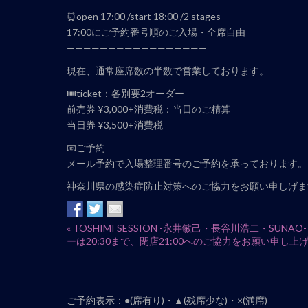
⏰open 17:00 /start 18:00 /2 stages
17:00にご予約番号順のご入場・全席自由
—————————————————
現在、通常座席数の半数で営業しております。
🎟ticket：各別要2オーダー
前売券 ¥3,000+消費税：当日のご精算
当日券 ¥3,500+消費税
📧ご予約
メール予約で入場整理番号のご予約を承っております。
神奈川県の感染症防止対策へのご協力をお願い申しげま
イ
«
TOSHIMI SESSION -永井敏己・長谷川浩二・SUN
ーは20:30まで、閉店21:00へのご協力をお願い申し上
ベ
ン
ト
ナ
ご予約表示：●(席有り)・▲(残席少な)・×(満席)