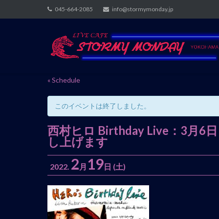
Skip
045-664-2085
info@stormymonday.jp
to
content
« Schedule
このイベントは終了しました。
西村ヒロ Birthday Live
し上げます
2
19
2022.
月
日
(土)
イ
ベ
ン