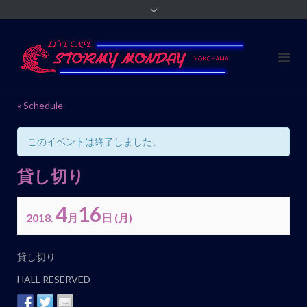
« Schedule
このイベントは終了しました。
貸し切り
4
16
2018.
月
日
(月)
イ
貸し切り
ベ
HALL RESERVED
ン