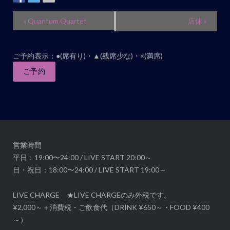
ト
ナ
イ
«
Quantum Quartet
店休
»
ビ
ベ
ゲ
ン
ー
ご予約表示：●(席有り)・▲(残席少な)・×(満席)
ト
シ
ナ
ご予約
ョ
ビ
ン
ゲ
ー
シ
ョ
営業時間
ン
平日：19:00〜24:00 / LIVE START 20:00～
日・祝日：18:00〜24:00 / LIVE START 19:00～
LIVE CHARGE ★LIVE CHARGEのみ外税です。
¥2,000～＋消費税・ご飲食代（DRINK ¥650～・FOOD ¥400
～）