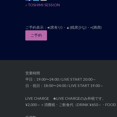
イ
«
TOSHIMI SESSION
ベ
ン
ト
ご予約表示：●(席有り)・▲(残席少な)・×(満席)
ナ
ご予約
ビ
ゲ
ー
シ
ョ
ン
営業時間
平日：19:00〜24:00 / LIVE START 20:00～
日・祝日：18:00〜24:00 / LIVE START 19:00～
LIVE CHARGE ★LIVE CHARGEのみ外税です。
¥2,000～＋消費税・ご飲食代（DRINK ¥650～・FOOD 