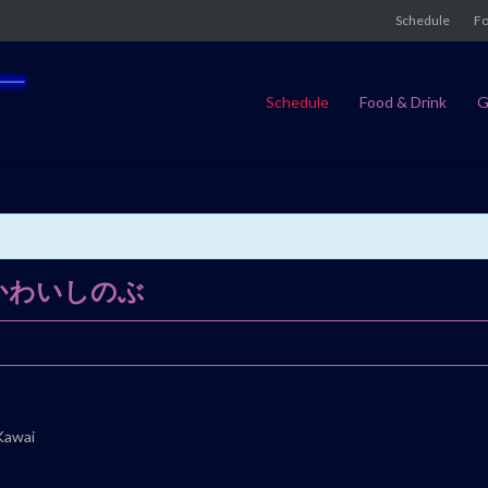
Schedule
Fo
Schedule
Food & Drink
G
かわいしのぶ
Kawai