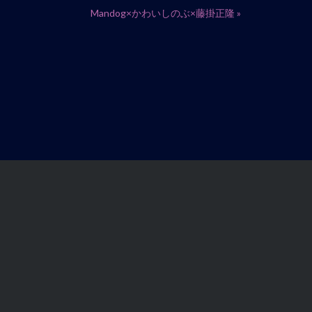
Mandog×かわいしのぶ×藤掛正隆
»