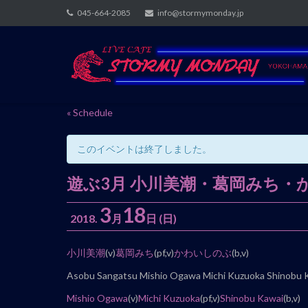
Skip
045-664-2085
info@stormymonday.jp
to
content
« Schedule
このイベントは終了しました。
遊ぶ3月 小川美潮・葛岡みち・
3
18
2018.
月
日
(日)
イ
小川美潮
(v)
葛岡みち
(pf,v)
かわいしのぶ
(b,v)
ベ
Asobu Sangatsu Mishio Ogawa Michi Kuzuoka Shinobu 
ン
Mishio Ogawa
(v)
Michi Kuzuoka
(pf,v)
Shinobu Kawai
(b,v)
ト