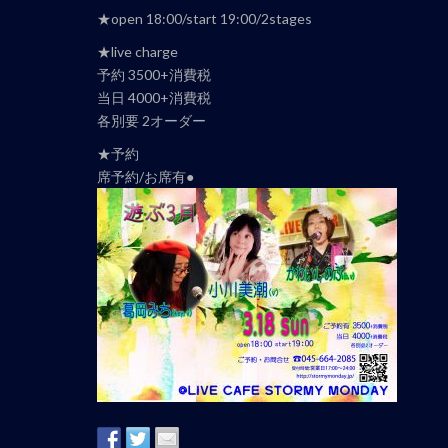
ナ
★open 18:00/start 19:00/2stages
ビ
★live charge
ゲ
予約 3500+消費税
ー
当日 4000+消費税
シ
各別要 2オーダー
ョ
★予約
ン
席予約/お席有●