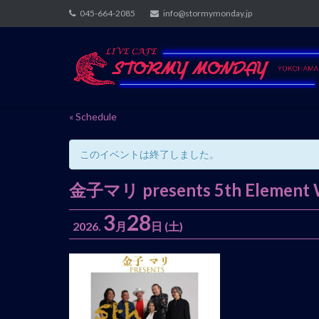
Skip
045-664-2085
info@stormymonday.jp
to
content
« Schedule
このイベントは終了しました。
金子マリ presents 5th Elem
3
28
2026.
月
日
(土)
イ
ベ
ン
ト