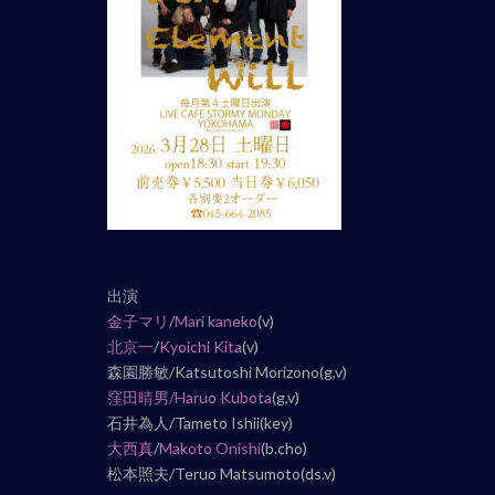
ナ
ビ
ゲ
ー
シ
ョ
ン
出演
金子マリ
/
Mari kaneko
(v)
北京一
/
Kyoichi Kita
(v)
森園勝敏/Katsutoshi Morizono(g,v)
窪田晴男/
Haruo Kubota
(g,v)
石井為人/Tameto Ishii(key)
大西真
/
Makoto Onishi
(b.cho)
松本照夫/Teruo Matsumoto(ds.v)