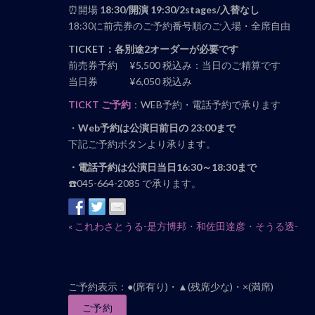
⏰開場
18:30/開演 19:30/2stages/入替なし
18:30に前売券のご予約番号順のご入場・全席自由
TICKET：各別途2オーダーが必要です
前売券予約 ¥5,500 税込み：当日のご精算です
当日券 ¥6,050 税込み
TICKT ご予約
：WEB予約・電話予約で承ります
・
Web予約は公演日前日の 23:00まで
下記ご予約ボタンより承ります。
・電話予約は公演日当日16:30～18:30まで
☎️045-664-2085 で承ります。
イ
«
これわさとうる-是方博邦・和佐田達彦・そうる透-
ベ
ン
ト
ご予約表示：●(席有り)・▲(残席少な)・×(満席)
ナ
ご予約
ビ