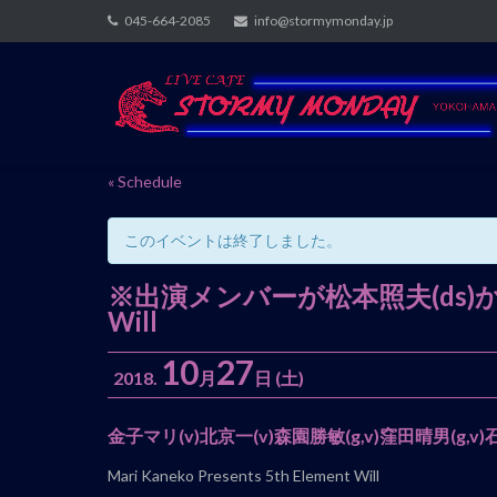
Skip
045-664-2085
info@stormymonday.jp
to
content
« Schedule
このイベントは終了しました。
※出演メンバーが松本照夫(ds)からげ
Will
10
27
2018.
月
日
(土)
イ
金子マリ
(v)北京一(v)森園勝敏(g,v)窪田晴男(g,
ベ
Mari Kaneko Presents 5th Element Will
ン