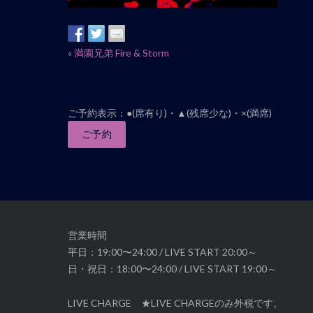
イ
«
満園兄弟 Fire & Storm
ベ
ン
ト
ご予約表示：●(席有り)・▲(残席少な)・×(満席)
ナ
ご予約
ビ
ゲ
ー
シ
ョ
ン
営業時間
平日：19:00〜24:00 / LIVE START 20:00～
日・祝日：18:00〜24:00 / LIVE START 19:00～
LIVE CHARGE ★LIVE CHARGEのみ外税です。