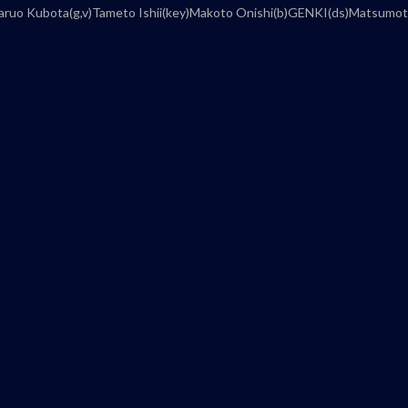
)Haruo Kubota(g,v)Tameto Ishii(key)Makoto Onishi(b)GENKI(ds)Matsumot