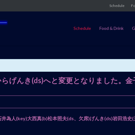
Schedule
Fo
Schedule
Food & Drink
G
んき(ds)へと変更となりました。金子マリ Pre
v)石井為人(key)大西真(b)松本照夫(ds、欠席)げんき(ds)岩田浩史(