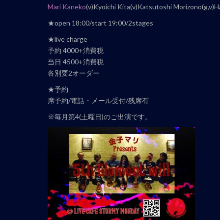
ト
Mari Kaneko
(v)Kyoichi Kita(v)Katsutoshi Morizono(g,v
ナ
★open 18:00/start 19:00/2stages
ビ
★live charge
ゲ
予約 4000+消費税
ー
当日 4500+消費税
シ
各別要2オーダー
ョ
ン
★予約
席予約/電話・メール受付/残席有
※毎月第4(土曜日)のご出演です。