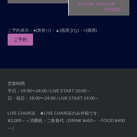
ベ
Bio Field Therapy®︎ ご
予約満員
»
ン
ト
ナ
ご予約表示：●(席有り)・▲(残席少な)・×(満席)
ビ
ご予約
ゲ
ー
シ
ョ
ン
営業時間
平日：19:00〜24:00 / LIVE START 20:00～
日・祝日：18:00〜24:00 / LIVE START 19:00～
LIVE CHARGE ★LIVE CHARGEのみ外税です。
¥2,000～＋消費税・ご飲食代（DRINK ¥650～・FOOD ¥400
～）