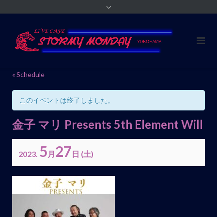
« Schedule
このイベントは終了しました。
金子 マリ Presents 5th Element Will
5
27
2023.
月
日
(土)
イ
ベ
ン