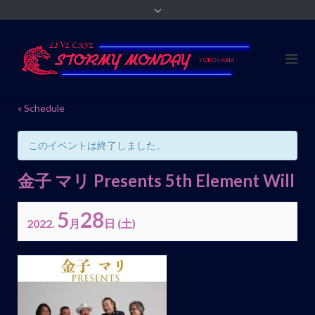
« Schedule
このイベントは終了しました。
金子 マリ Presents 5th Element Will
5
28
2022.
月
日
(土)
イ
ベ
ン