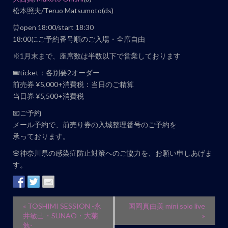
松本照夫/Teruo Matsumoto(ds)
⏰open 18:00/start 18:30
18:00にご予約番号順のご入場・全席自由
※1月末まで、座席数は半数以下で営業しております
🎟ticket：各別要2オーダー
前売券 ¥5,000+消費税：当日のご精算
当日券 ¥5,500+消費税
📧ご予約
メール予約で、前売り券の入城整理番号のご予約を
承っております。
🌸神奈川県の感染症防止対策へのご協力を、お願い申しあげま
す。
イ
«
TOSHIMI SESSION -永
国岡真由美 mini solo live
ベ
井敏己・SUNAO・大菊
»
勉-