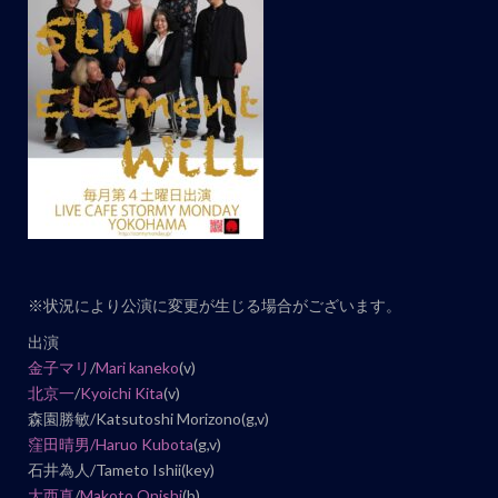
ト
ナ
ビ
ゲ
ー
シ
ョ
ン
※状況により公演に変更が生じる場合がございます。
出演
金子マリ
/
Mari kaneko
(v)
北京一
/
Kyoichi Kita
(v)
森園勝敏/Katsutoshi Morizono(g,v)
窪田晴男/
Haruo Kubota
(g,v)
石井為人/Tameto Ishii(key)
大西真
/
Makoto Onishi
(b)