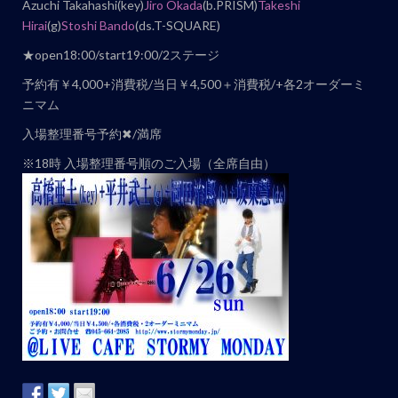
Azuchi Takahashi(key)
Jiro Okada
(b.PRISM)
Takeshi
ト
Hirai
(g)
Stoshi Bando
(ds.T-SQUARE)
ナ
★open18:00/start19:00/2ステージ
ビ
予約有￥4,000+消費税/当日￥4,500＋消費税/+各2オーダーミ
ゲ
ニマム
ー
入場整理番号予約✖︎/満席
シ
ョ
※18時 入場整理番号順のご入場（全席自由）
ン