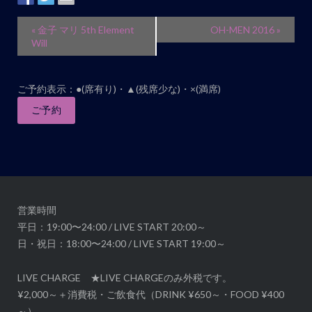
イ
«
金子 マリ 5th Element
OH-MEN 2016
»
ベ
Will
ン
ト
ご予約表示：●(席有り)・▲(残席少な)・×(満席)
ナ
ご予約
ビ
ゲ
ー
シ
ョ
ン
営業時間
平日：19:00〜24:00 / LIVE START 20:00～
日・祝日：18:00〜24:00 / LIVE START 19:00～
LIVE CHARGE ★LIVE CHARGEのみ外税です。
¥2,000～＋消費税・ご飲食代（DRINK ¥650～・FOOD ¥400
～）