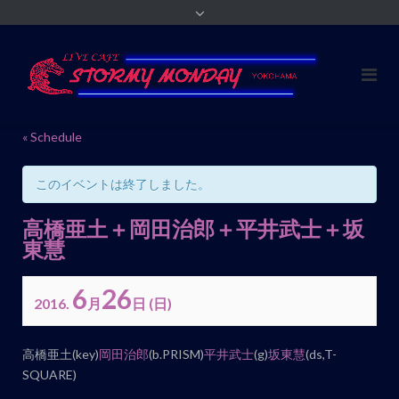
« Schedule
このイベントは終了しました。
高橋亜土＋岡田治郎＋平井武士＋坂
東慧
6
26
2016.
月
日
(日)
イ
高橋亜土(key)
岡田治郎
(b.PRISM)
平井武士
(g)
坂東慧
(ds,T-
ベ
SQUARE)
ン