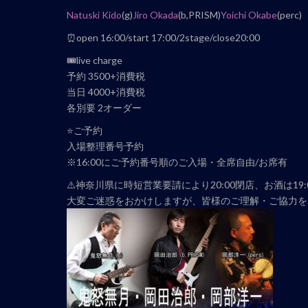
ナ
Natuski Kido
(g)
Jiro Okada
(b,PRISM)
Yoichi Okabe
(perc)
ビ
⏰open 16:00/start 17:00/2stage/close20:00
ゲ
ー
🎟live charge
シ
予約 3500+消費税
ョ
当日 4000+消費税
ン
各別要 2オーダー
⭐️ご予約
入場整理番号予約
※16:00にご予約番号順のご入場・全席自由/お席有
⚠️神奈川県に時短営業要請により20:00閉店、お酒は19
大変ご迷惑をおかけしますが、皆様のご理解・ご協力を