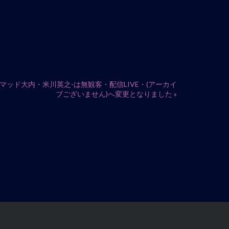
井敏己・マッド大内・米川英之-は無観客・配信LIVE・(アーカイ
ブございません)へ変更となりました
»