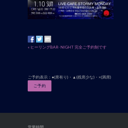
イ
«
ヒーリングBAR- NIGHT 完全ご予約制です
ベ
ン
ト
ナ
ご予約表示：●(席有り)・▲(残席少な)・×(満席)
ビ
ご予約
ゲ
ー
シ
ョ
ン
営業時間