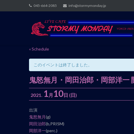
Skip
045-664-2085
info@stormymonday.jp
to
content
« Schedule
このイベントは終了しました。
鬼怒無月・岡田治郎・岡部洋一
1
10
2021.
月
日
(日)
イ
出演
ベ
鬼怒無月
(g)
ン
岡田治郎
(b,PRISM)
ト
岡部洋一
(perc.)