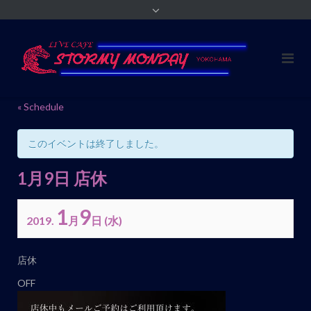
« Schedule
このイベントは終了しました。
1月9日 店休
1
9
2019.
月
日
(水)
イ
店休
ベ
OFF
ン