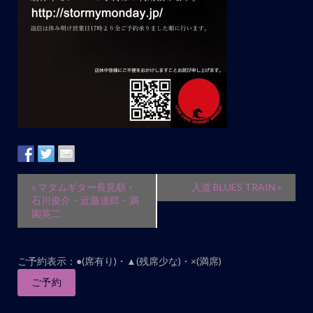
ト
ナ
ビ
ゲ
ー
シ
ョ
ン
イ
«
マダムギター長見順・
入道 BLUES TRAIN
»
ベ
石川俊介・近藤達郎・満
園英二
ン
ト
ナ
ご予約表示：●(席有り)・▲(残席少な)・×(満席)
ビ
ご予約
ゲ