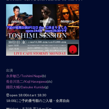
ン
ト
ナ
ビ
ゲ
ー
シ
ョ
ン
出演
永井敏己/
Toshimi Nagai
(b)
長谷川浩二
/
Koji Hasegawa
(ds)
國田大輔
/
Daisuke Kunida
(g)
⏰open 18:00/start 18:30
18:00にご予約番号順のご入場・全席自由
🎟ticket：各別途 要2オーダー