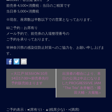
前売券 4,500+消費税：当日のご精算です
当日券 5,000+消費税
※現在、座席数は半数以下での営業となっております。
📧ご予約：お席有り
メール予約で、前売券の入場整理番号の
ご予約を承りっております。
🌸神奈川県の感染症防止対策へのご協力を、お願い申し上げま
す。
イ
«
大江戸 SESSION 10月
出演者の都合により、本
ベ
14日17:00〜前売券先行
日の公演は中止になりま
予約販売始まります
したPROGRESSIVE JAM
ン
“The Trio” 永井敏己・國
ト
田大輔・大菊勉
»
ナ
ビ
ご予約表示：●(席有り)・▲(残席少な)・×(満席)
ゲ