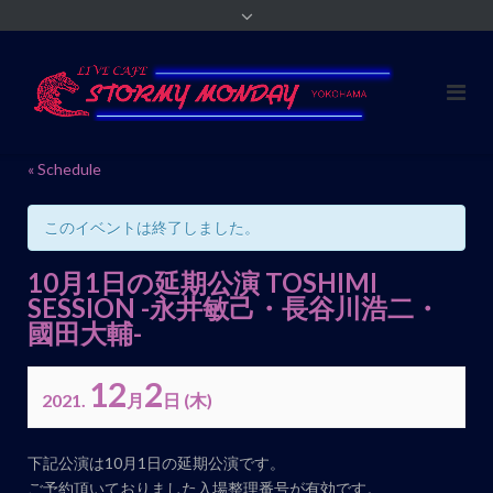
« Schedule
このイベントは終了しました。
10月1日の延期公演 TOSHIMI
SESSION -永井敏己・長谷川浩二・
國田大輔-
12
2
2021.
月
日
(木)
イ
下記公演は10月1日の延期公演です。
ベ
ご予約頂いておりました入場整理番号が有効です。