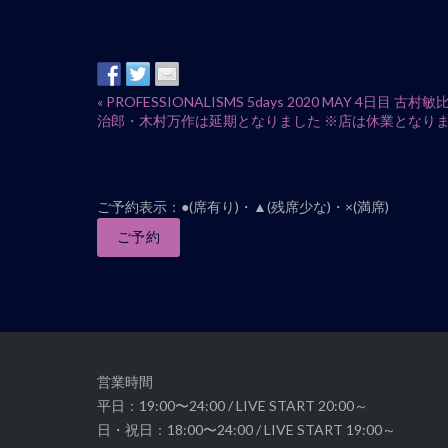
イ
«
PROFESSIONALISMS 5days 2020 MAY 4日
治郎・木村万作は延期となりました ※店は休業となり
ベ
ン
ト
ナ
ご予約表示：●(席有り)・▲(残席少な)・×(満席)
ビ
ご予約
ゲ
ー
シ
ョ
ン
営業時間
平日：19:00〜24:00 / LIVE START 20:00～
日・祝日：18:00〜24:00 / LIVE START 19:00～