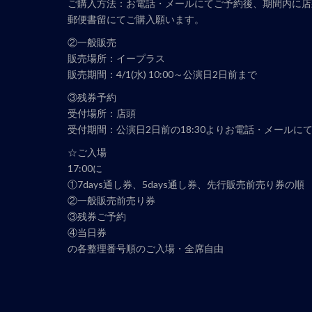
ご購入方法：お電話・メールにてご予約後、期間内に店
郵便書留にてご購入願います。
②一般販売
販売場所：イープラス
販売期間：4/1(水) 10:00～公演日2日前まで
③残券予約
受付場所：店頭
受付期間：公演日2日前の18:30よりお電話・メールに
☆ご入場
17:00に
①7days通し券、5days通し券、先行販売前売り券の順
②一般販売前売り券
③残券ご予約
④当日券
の各整理番号順のご入場・全席自由