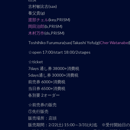
ト
古村敏比古(sax)
ナ
養父貴(g)
ビ
渡部チェル
(key,PRISM)
ゲ
岡田治郎
(b,PRISM)
ー
木村万作
(ds,PRISM)
シ
Toshihiko Furumura(sax)Takashi Yofu(g)
Cher Watanabe
ョ
ン
☆open 17:00/start 18:00/2stages
☆ticket
7days 通し券 38000+消費税
5days通し券 30000+消費税
前売券 6000+消費税
当日券 6500+消費税
各別要 2オーダー
☆前売券の販売
①先行販売
販売場所：店頭
販売期間：2/22(土) 15:00～3/31(火)迄 ※受付開