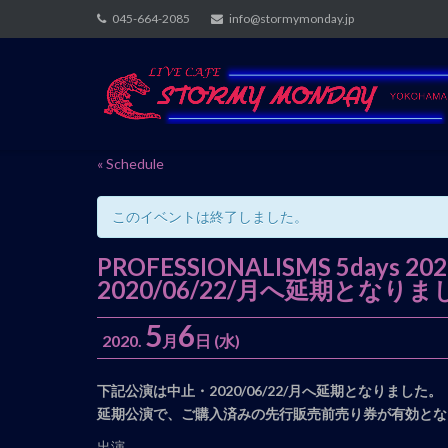
Skip
045-664-2085
info@stormymonday.jp
to
content
« Schedule
このイベントは終了しました。
PROFESSIONALISMS 5d
2020/06/22/月へ延期とな
5
6
2020.
月
日
(水)
イ
下記公演は中止・2020/06/22/月へ延期となりました。
ベ
延期公演で、ご購入済みの先行販売前売り券が有効とな
ン
出演