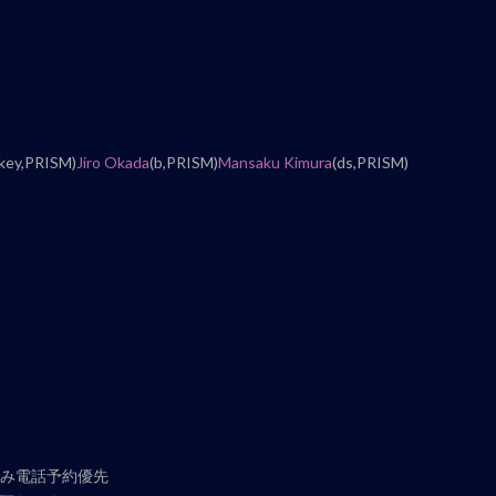
(key,PRISM)
Jiro Okada
(b,PRISM)
Mansaku Kimura
(ds,PRISM)
始日のみ電話予約優先