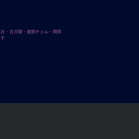
目 古村敏比古・古川望・渡部チェル・岡田
ます