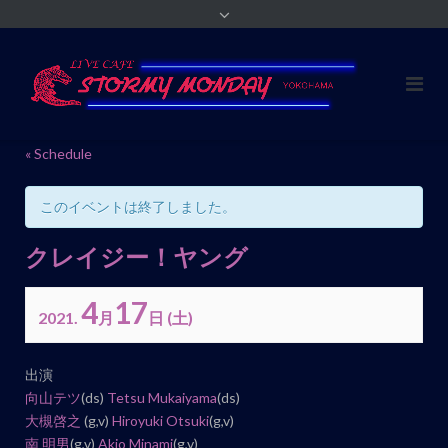
« Schedule
このイベントは終了しました。
クレイジー！ヤング
4
17
2021.
月
日
(土)
イ
出演
ベ
向山テツ
(ds)
Tetsu Mukaiyama
(ds)
ン
大槻啓之
(g,v)
Hiroyuki Otsuki
(g,v)
南 明男
(g,v)
Akio Minami
(g,v)