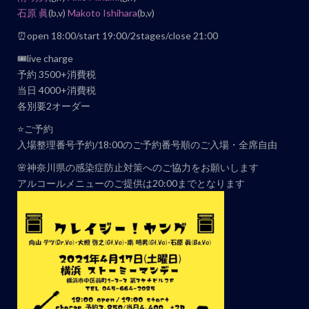
ト
石原 眞
(b,v)
Makoto Ishihara
(b,v)
ナ
ビ
⏰open 18:00/start 19:00/2stages/close 21:00
ゲ
🎟live charge
ー
予約 3500+消費税
当日 4000+消費税
シ
各別要2オーダー
ョ
ン
⭐️ご予約
入場整理番号予約/18:00のご予約番号順のご入場・全席自由
🌸神奈川県の感染症防止対策へのご協力をお願いします
アルコールメニューのご提供は20:00までとなります