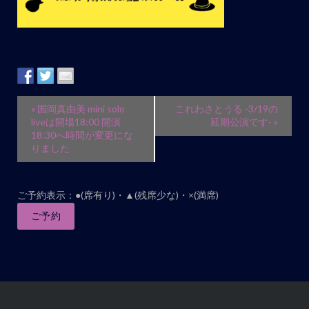
イ
«
国岡真由美 mini solo
これわさとうる -3/19の
ベ
liveは開場18:00 開演
延期公演です-
»
18:30へ時間が変更にな
ン
りました
ト
ナ
ビ
ご予約表示：●(席有り)・▲(残席少な)・×(満席)
ゲ
ご予約
ー
シ
ョ
ン