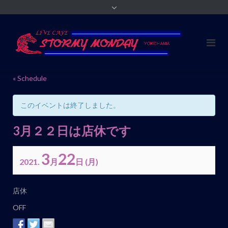
« Schedule
このイベントは終了しました。
3月２２日は店休です
3
22
2021.
月
日
(月)
イ
店休
ベ
OFF
ン