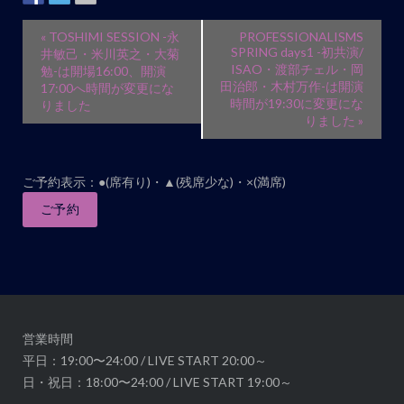
ト
ナ
イ
«
TOSHIMI SESSION -永
PROFESSIONALISMS
ビ
ベ
SPRING days1 -初共演/
井敏己・米川英之・大菊
ISAO・渡部チェル・岡
ゲ
勉-は開場16:00、開演
ン
田治郎・木村万作-は開演
17:00へ時間が変更にな
ー
ト
時間が19:30に変更にな
りました
シ
りました
»
ナ
ョ
ビ
ン
ゲ
ご予約表示：●(席有り)・▲(残席少な)・×(満席)
ー
ご予約
シ
ョ
ン
営業時間
平日：19:00〜24:00 / LIVE START 20:00～
日・祝日：18:00〜24:00 / LIVE START 19:00～