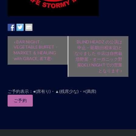
イ
«
BAR NIGHT -
BLIND HEADZ の公演は
ベ
VEGETABLE BUFFET・
中止・延期(日程未定)と
MARKET ＆ HEALING
なりました ※店は自然栽
ン
with GRACE, JET君-
培野菜・オーガニック野
ト
菜DELI NIGHTでの営業
となります
»
ナ
ビ
ゲ
ご予約表示：●(席有り)・▲(残席少な)・×(満席)
ー
ご予約
シ
ョ
ン