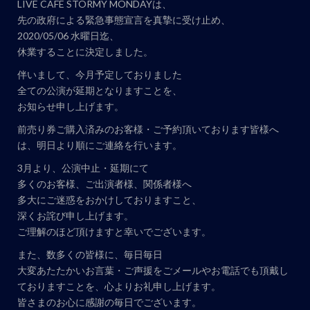
LIVE CAFE STORMY MONDAYは、
ト
先の政府による緊急事態宣言を真摯に受け止め、
ナ
2020/05/06 水曜日迄、
ビ
休業することに決定しました。
ゲ
伴いまして、今月予定しておりました
ー
全ての公演が延期となりますことを、
お知らせ申し上げます。
シ
ョ
前売り券ご購入済みのお客様・ご予約頂いております皆様へ
ン
は、明日より順にご連絡を行います。
3月より、公演中止・延期にて
多くのお客様、ご出演者様、関係者様へ
多大にご迷惑をおかけしておりますこと、
深くお詫び申し上げます。
ご理解のほど頂けますと幸いでございます。
また、数多くの皆様に、毎日毎日
大変あたたかいお言葉・ご声援をごメールやお電話でも頂戴し
ておりますことを、心よりお礼申し上げます。
皆さまのお心に感謝の毎日でございます。