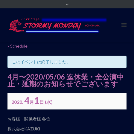
« Schedule
このイベントは終了しました。
4月〜2020/05/06 迄休業・全公演中
止・延期のお知らせでございます
4
1
2020.
月
日
(水)
イ
お客様・関係者様 各位
ベ
株式会社KAZUKI
ン