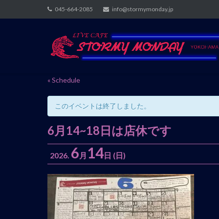
Skip
045-664-2085
info@stormymonday.jp
to
content
« Schedule
このイベントは終了しました。
6月14~18日は店休です
6
14
2026.
月
日
(日)
イ
ベ
ン
ト