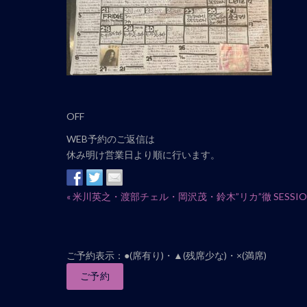
ナ
ビ
ゲ
ー
シ
ョ
ン
OFF
WEB予約のご返信は
休み明け営業日より順に行います。
イ
«
米川英之・渡部チェル・岡沢茂・鈴木”リカ”徹 SESSIO
ベ
ン
ト
ご予約表示：●(席有り)・▲(残席少な)・×(満席)
ナ
ご予約
ビ
ゲ