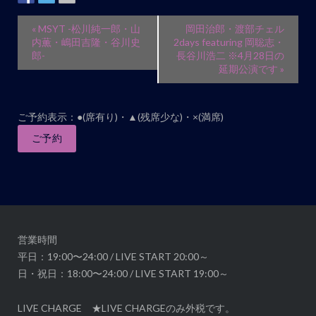
ト
ナ
イ
«
MSYT -松川純一郎・山
岡田治郎・渡部チェル
ビ
ベ
内薫・嶋田吉隆・谷川史
2days featuring 岡聡志・
ゲ
郎-
長谷川浩二 ※4月28日の
ン
延期公演です
»
ー
ト
シ
ナ
ョ
ビ
ご予約表示：●(席有り)・▲(残席少な)・×(満席)
ン
ゲ
ご予約
ー
シ
ョ
ン
営業時間
平日：19:00〜24:00 / LIVE START 20:00～
日・祝日：18:00〜24:00 / LIVE START 19:00～
LIVE CHARGE ★LIVE CHARGEのみ外税です。