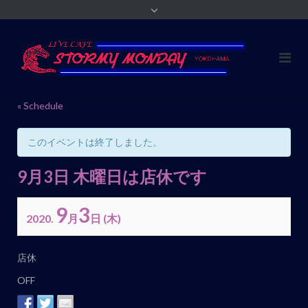
« Schedule
このイベントは終了しました。
9月3日 木曜日は店休です
9
3
2020.
月
日
(木)
イ
店休
ベ
OFF
ン