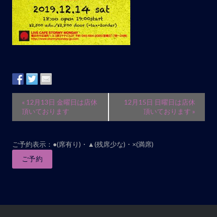
イ
«
12月13日 金曜日は店休
12月15日 日曜日は店休
ベ
頂いております
頂いております
»
ン
ト
ご予約表示：●(席有り)・▲(残席少な)・×(満席)
ナ
ご予約
ビ
ゲ
ー
シ
ョ