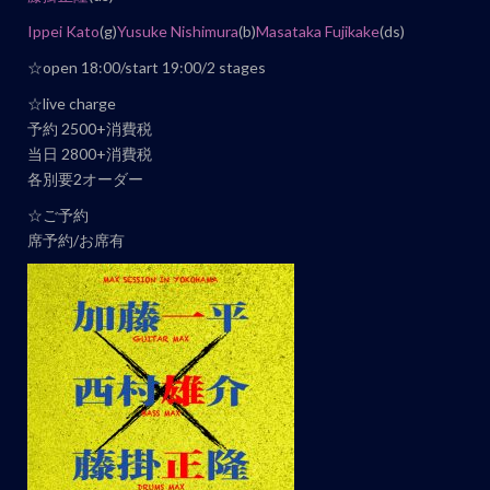
ト
ナ
Ippei Kato
(g)
Yusuke Nishimura
(b)
Masataka Fujikake
(ds)
ビ
☆open 18:00/start 19:00/2 stages
ゲ
☆live charge
ー
予約 2500+消費税
シ
当日 2800+消費税
ョ
各別要2オーダー
ン
☆ご予約
席予約/お席有