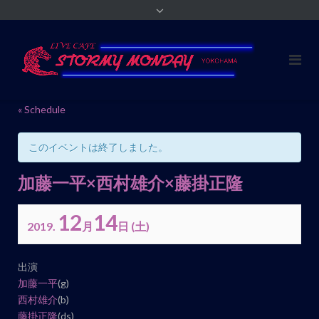
« Schedule
このイベントは終了しました。
加藤一平×西村雄介×藤掛正隆
12
14
2019.
月
日
(土)
イ
出演
ベ
加藤一平
(g)
ン
西村雄介
(b)
藤掛正隆
(ds)