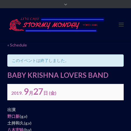
« Schedule
このイベントは終了しました。
BABY KRISHNA LOVERS BAND
9
27
2019.
月
日
(金)
イ
出演
ベ
野口新
(g,v)
ン
土持和久(
g,v)
八木宏暁
(b,v)