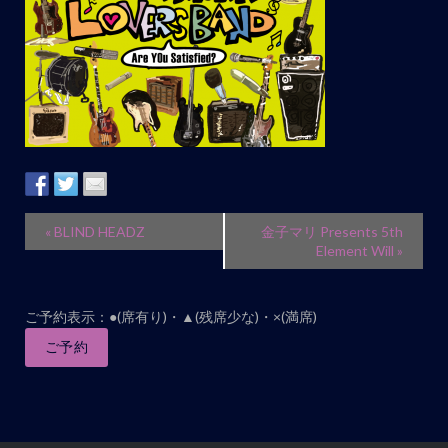
イ
«
BLIND HEADZ
金子マリ Presents 5th
ベ
Element Will
»
ン
ト
ご予約表示：●(席有り)・▲(残席少な)・×(満席)
ナ
ご予約
ビ
ゲ
ー
シ