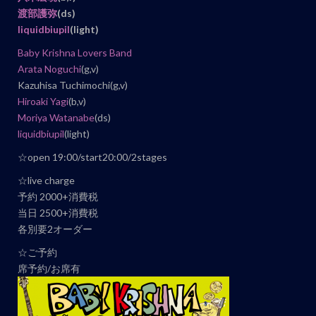
ト
渡部護弥
(ds)
ナ
liquidbiupil
(light)
ビ
Baby Krishna Lovers Band
ゲ
Arata Noguchi
(g,v)
ー
Kazuhisa Tuchimochi(g,v)
シ
Hiroaki Yagi
(b,v)
ョ
Moriya Watanabe
(ds)
ン
liquidbiupil
(light)
☆open 19:00/start20:00/2stages
☆live charge
予約 2000+消費税
当日 2500+消費税
各別要2オーダー
☆ご予約
席予約/お席有