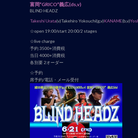
ナ
富岡”GRICO”義広
(ds,v)
BLIND HEADZ
ビ
ゲ
Takeshi Urata
(v)Takehiro Yokouchi(g,v)
KANAME
(b,v)
Yos
ー
☆open 19:00/start 20:00/2 stages
シ
ョ
☆live charge
ン
予約 3500+消費税
当日 4000+消費税
各別要 2オーダー
☆予約
席予約/電話・メール受付