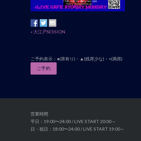
イ
«
大江戸SESSION
ベ
ン
ト
ご予約表示：●(席有り)・▲(残席少な)・×(満席)
ナ
ご予約
ビ
ゲ
ー
シ
ョ
ン
営業時間
平日：19:00〜24:00 / LIVE START 20:00～
日・祝日：18:00〜24:00 / LIVE START 19:00～