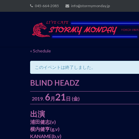
Skip
045-664-2085
info@stormymonday.jp
to
content
« Schedule
このイベントは終了しました。
BLIND HEADZ
6
21
2019.
月
日
(金)
出演
イ
ベ
浦田健志
(v)
ン
横内健亨(g,v)
ト
KANAME
(b,v)