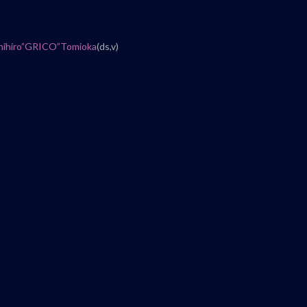
hihiro”GRICO”Tomioka
(ds,v)